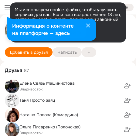
Войти
Мы используем cookie-файлы, чтобы улучшить
сервисы для вас. Если ваш возраст менее 13 лет,
настроить cookie-файлы должен ваш законный
Нaтaлья Гусaрова
представитель.
Больше информации
Информация о контенте
Разрешить все
Настроить
на платформе — здесь
Владивосток
6 октября (45 лет)
25 школа
Подробнее
Добавить в друзья
Написать
Друзья
87
Елена Связь Машинистова
Владивосток
Таня Просто заяц
Наташа Попова (Камардина)
Ольга Писаренко (Полонская)
Владивосток