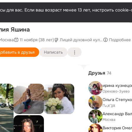
ы для вас. Если ваш возраст менее 13 лет, настроить cooki
Последн
лия Яшина
Москва
11 ноября (38 лет)
Лицей духовной культуры во имя п
Подробнее
обавить в друзья
Написать
Друзья
74
ирина кузнецо
Орехово-Зуево
Ольга Степук
Пℯℋʓ⍺
Александр Ва
Москва
Виктория Оме