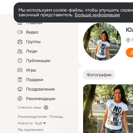
Мы используем cookie-файлы, чтобы улучшить сервис
законный представитель.
Больше информации
Левая
Главная
колонка
Ю
Видео
Группы
Люди
Д
Публикации
Игры
Фотографии
Подарки
Поздравления
Рекомендации
Сменить язык
Рекламодателям
Помощь
Новости
Ещё
Мы применяем