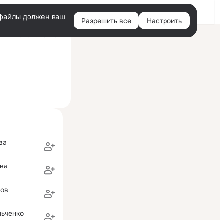
Войти
e-файлы должен ваш
Разрешить все
Настроить
Правая
ий визит: 29 ноя 2017
колонка
реподобного Серафима Саровского
ва
ова
лов
льченко