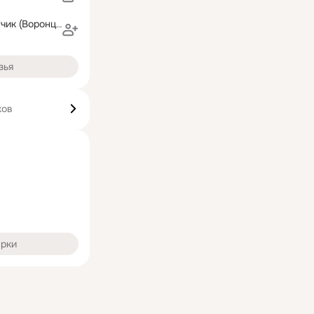
Елена Кондратчик (Воронцова)
зья
ков
арки