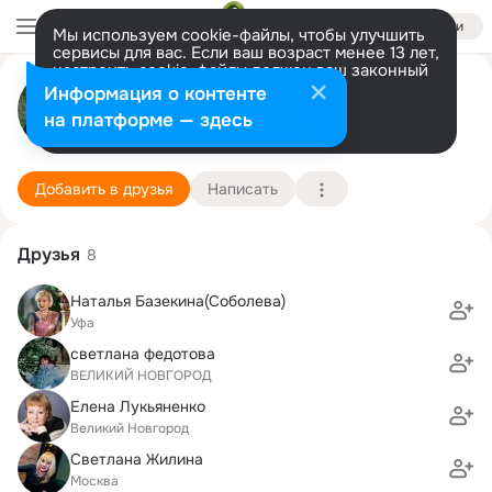
Войти
Мы используем cookie-файлы, чтобы улучшить
сервисы для вас. Если ваш возраст менее 13 лет,
настроить cookie-файлы должен ваш законный
Анастасия Ефимова
представитель.
Больше информации
Информация о контенте
Разрешить все
Настроить
на платформе — здесь
Москва
3 июля (43 года)
Гимназия "Новоскул"
Подробнее
Добавить в друзья
Написать
Друзья
8
Наталья Базекина(Соболева)
Уфа
светлана федотова
ВЕЛИКИЙ НОВГОРОД
Елена Лукьяненко
Великий Новгород
Светлана Жилина
Москва