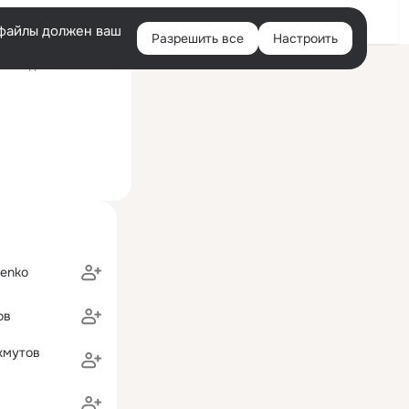
Войти
e-файлы должен ваш
Разрешить все
Настроить
Правая
Последний визит: 11:20
колонка
denko
ов
хмутов