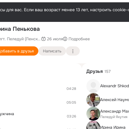
ы для вас. Если ваш возраст менее 13 лет, настроить cooki
ина Пенькова
пгт. Пеледуй (Ленский у)
26 июля
Подробнее
обавить в друзья
Написать
Друзья
157
Alexandr Shko
04:28
Алексей Наум
05:05
Александр Ма
Мужчина
03:26
Пеледуй Якутия
Ирина Ирина
д