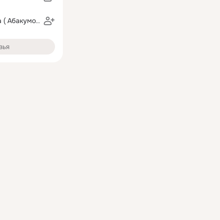
Мария Кротова ( Абакумова)
зья