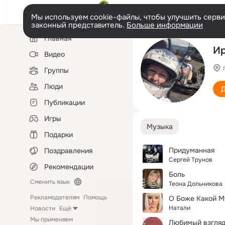
Мы используем cookie-файлы, чтобы улучшить сервис
законный представитель.
Больше информации
Левая
Главная
колонка
Ир
Видео
Группы
Люди
Д
Публикации
Игры
Музыка
Подарки
Придуманная
Поздравления
Сергей Трунов
Рекомендации
Боль
Сменить язык
Теона Дольникова
Рекламодателям
Помощь
О Боже Какой 
Натали
Новости
Ещё
Мы применяем
Любимый взгля