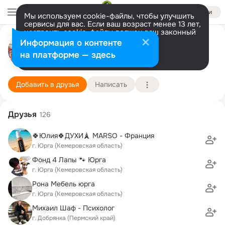
Войти
Мы используем cookie-файлы, чтобы улучшить
сервисы для вас. Если ваш возраст менее 13 лет,
настроить cookie-файлы должен ваш законный
представитель.
Больше информации
Мария Недорезова
Информация о контенте
Разрешить все
Настроить
на платформе — здесь
Москва
19 марта (50 лет)
Подробнее
Добавить в друзья
Написать
Друзья
126
🍀Юлия🍀ДУХИ🗼 MARSO - Франция
г. Юрга (Кемеровская область)
Фонд 4 Лапы 🐾 Юрга
г. Юрга (Кемеровская область)
Рона Мебель юрга
г. Юрга (Кемеровская область)
Михаил Шаф - Психолог
г. Добрянка (Пермский край)