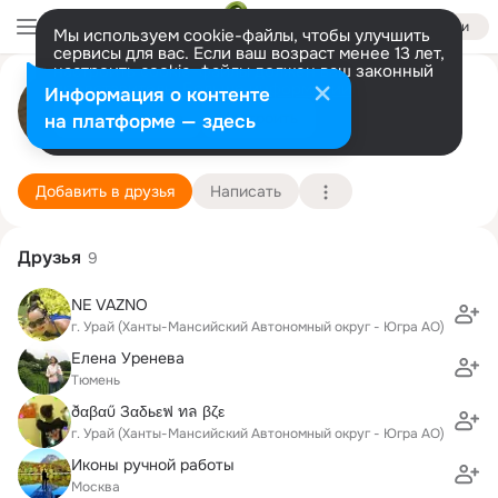
Войти
Мы используем cookie-файлы, чтобы улучшить
сервисы для вас. Если ваш возраст менее 13 лет,
настроить cookie-файлы должен ваш законный
Татьяна Ревенко
представитель.
Больше информации
Информация о контенте
Разрешить все
Настроить
на платформе — здесь
Москва
4 июня (54 года)
5 школа
Подробнее
Добавить в друзья
Написать
Друзья
9
NE VAZNO
г. Урай (Ханты-Мансийский Автономный округ - Югра АО)
Елена Уренева
Тюмень
ðαβαű Зαδьεฟ ทล βζε
г. Урай (Ханты-Мансийский Автономный округ - Югра АО)
Иконы ручной работы
Москва