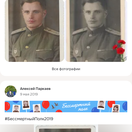
Все фотографии
Фид
Алексей Паркаев
9 мая 2019
#БессмертныйПолк2019