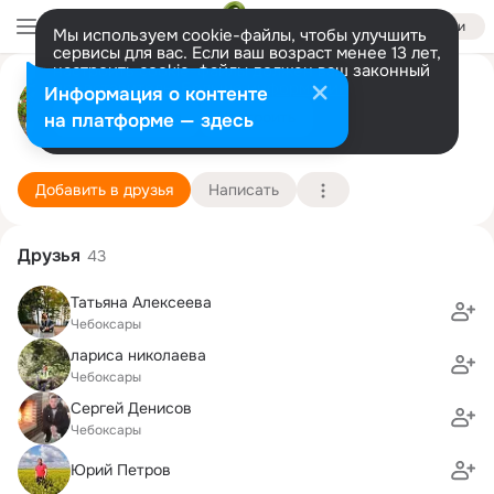
Войти
Мы используем cookie-файлы, чтобы улучшить
сервисы для вас. Если ваш возраст менее 13 лет,
настроить cookie-файлы должен ваш законный
Алексей Паркаев
представитель.
Больше информации
Информация о контенте
Разрешить все
Настроить
на платформе — здесь
Чебоксары
8 мая (45 лет)
55 школа
Подробнее
Добавить в друзья
Написать
Друзья
43
Татьяна Алексеева
Чебоксары
лариса николаева
Чебоксары
Сергей Денисов
Чебоксары
Юрий Петров