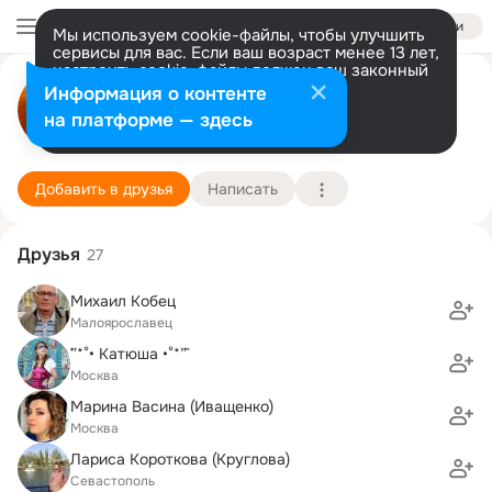
Войти
Мы используем cookie-файлы, чтобы улучшить
сервисы для вас. Если ваш возраст менее 13 лет,
настроить cookie-файлы должен ваш законный
Наталья ))))))
представитель.
Больше информации
Информация о контенте
Разрешить все
Настроить
на платформе — здесь
Москва
8 февраля (102 года)
МПГУ, факультет иностранных языков
Подробнее
Добавить в друзья
Написать
Друзья
27
Михаил Кобец
Малоярославец
˜”*°• Катюша •°*”˜
Москва
Марина Васина (Иващенко)
Москва
Лариса Короткова (Круглова)
Севастополь