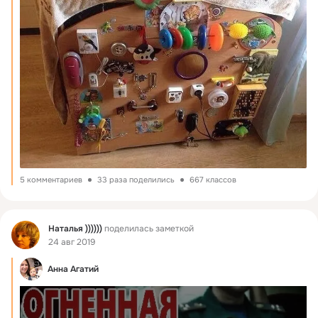
5 комментариев
33 раза поделились
667 классов
Фид
Наталья ))))))
поделилась заметкой
24 авг 2019
Анна Агатий