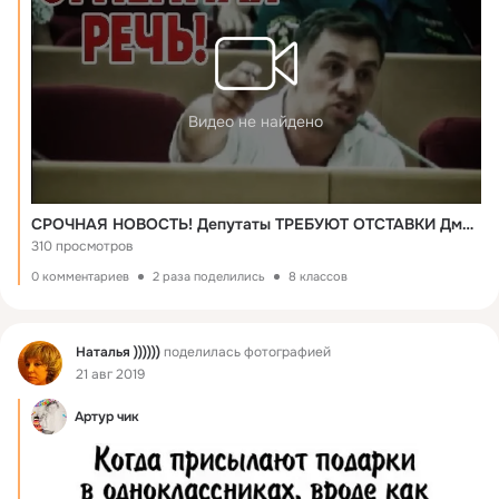
Видео не найдено
СРОЧНАЯ НОВОСТЬ! Депутаты ТРЕБУЮТ ОТСТАВКИ Дмитрия Медведева!!!
310 просмотров
0 комментариев
2 раза поделились
8 классов
Фид
Наталья ))))))
поделилась фотографией
21 авг 2019
Артур чик