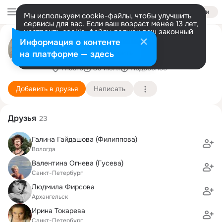
Войти
Мы используем cookie-файлы, чтобы улучшить
сервисы для вас. Если ваш возраст менее 13 лет,
настроить cookie-файлы должен ваш законный
Анастасия Мишнёва
представитель.
Больше информации
Информация о контенте
(Максимовская)
Разрешить все
Настроить
на платформе — здесь
Глазго
30 июля
Подробнее
Добавить в друзья
Написать
Друзья
23
Галина Гайдашова (Филиппова)
Вологда
Валентина Огнева (Гусева)
Санкт-Петербург
Людмила Фирсова
Архангельск
Ирина Токарева
Санкт-Петербург