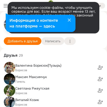
Войти
Мы используем cookie-файлы, чтобы улучшить
сервисы для вас. Если ваш возраст менее 13 лет,
настроить cookie-файлы должен ваш законный
Сергей Дерунец
представитель.
Больше информации
Информация о контенте
Разрешить все
Настроить
на платформе — здесь
Борисов
20 июля (56 лет)
Физико-математическая школа
Подробнее
Добавить в друзья
Написать
Друзья
29
Валентина Борисюк(Пузырь)
Борисов
Максим Максимчук
Гомель
Светлана Ржеутская
Борисов
Виталий Козик
Борисов