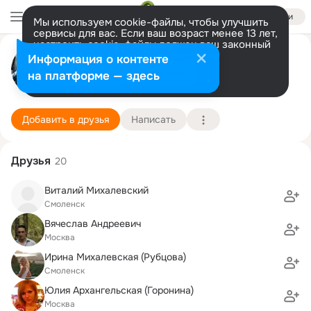
Войти
Мы используем cookie-файлы, чтобы улучшить
сервисы для вас. Если ваш возраст менее 13 лет,
настроить cookie-файлы должен ваш законный
Дима Маликов
представитель.
Больше информации
Информация о контенте
Разрешить все
Настроить
на платформе — здесь
Москва
25 августа (38 лет)
Структурное подразделение ГБОУ Школы №129
Подробнее
Добавить в друзья
Написать
Друзья
20
Виталий Михалевский
Смоленск
Вячеслав Андреевич
Москва
Ирина Михалевская (Рубцова)
Смоленск
Юлия Архангельская (Горонина)
Москва