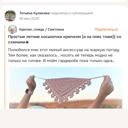
Фид
Татьяна Куликова
поделилась публикацией
19 июн 2025
Подписаться
Крючок, спицы / Светлана
Простые летние косыночки крючком (и на пояс тоже)) со
схемами☀️
Полюбился мне этот милый аксессуар на жаркую погоду.
Тем более, как оказалось , носить её теперь модно не
только на голове. В моём гардеробе пока только одна
косынка. Но я планирую связать ещё парочку (и на пояс
тоже)). Собрала несколько моделей и хочу поделиться с
вами . Очень надеюсь , что они вам тоже понравятся. 💖 На
этом всё. Спасибо вам, за внимание 🥰 До встречи 🤗 💖
Присоединяйтесь к ОК, чтобы посмотреть больше фото,
видео и найти новых друзей.