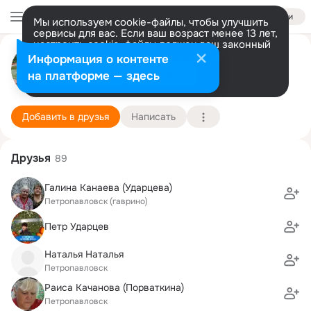
Войти
Мы используем cookie-файлы, чтобы улучшить
сервисы для вас. Если ваш возраст менее 13 лет,
настроить cookie-файлы должен ваш законный
представитель.
Больше информации
Татьяна Куликова
Информация о контенте
Разрешить все
Настроить
на платформе — здесь
Петропавловск
1 декабря
Подробнее
Добавить в друзья
Написать
Друзья
89
Галина Канаева (Ударцева)
Петропавловск (гаврино)
Петр Ударцев
Наталья Наталья
Петропавловск
Раиса Качанова (Порваткина)
Петропавловск