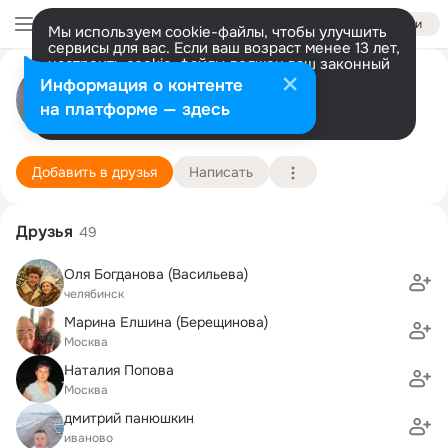
Войти
Мы используем cookie-файлы, чтобы улучшить
сервисы для вас. Если ваш возраст менее 13 лет,
настроить cookie-файлы должен ваш законный
Дмитрий Есенин
представитель.
Больше информации
Информация о контенте
Разрешить все
Настроить
на платформе — здесь
москва
26 февраля (40 лет)
24 школа
Подробнее
Добавить в друзья
Написать
Друзья
49
Оля Богданова (Васильева)
челябинск
Марина Елшина (Берещинова)
Москва
Наталия Попова
Москва
дмитрий панюшкин
иваново