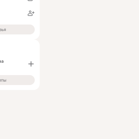
зья
ва
ппы