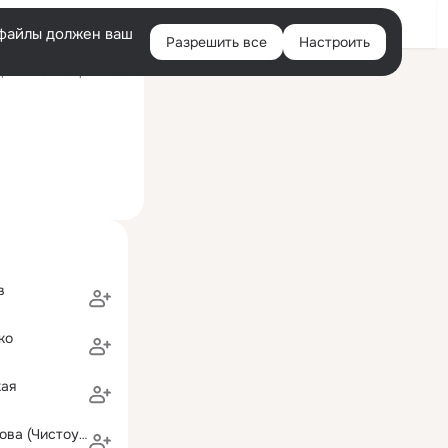
Войти
e-файлы должен ваш
Разрешить все
Настроить
Правая
ний визит: 8 фев 2013
колонка
в
ко
кая
Марина Морозова (Чистоусова)