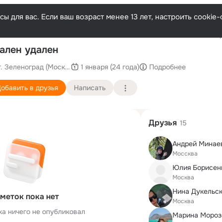
ы для вас. Если ваш возраст менее 13 лет, настроить cooki
Послед
ален удален
г. Зеленоград (Москва г)
1 января (24 года)
Подробнее
обавить в друзья
Написать
Друзья
15
Андрей Минае
Моссква
Юлия Борисен
Москва
Нина Дукельс
меток пока нет
Москва
ка ничего не опубликовал