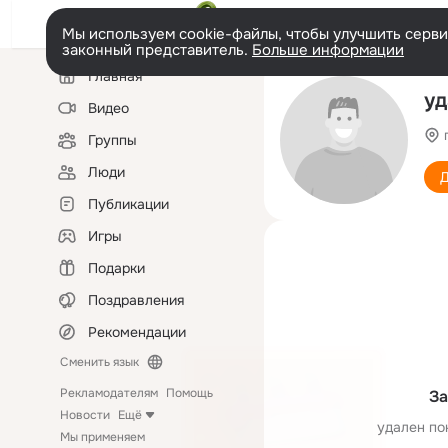
Мы используем cookie-файлы, чтобы улучшить сервис
законный представитель.
Больше информации
Левая
Главная
колонка
уд
Видео
Группы
Люди
Д
Публикации
Игры
Подарки
Поздравления
Рекомендации
Сменить язык
Рекламодателям
Помощь
За
Новости
Ещё
удален по
Мы применяем