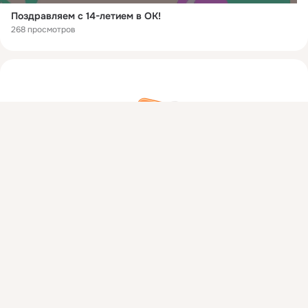
Поздравляем с 14-летием в ОК!
268 просмотров
Присоединяйтесь к ОК, чтобы посмотреть больше фото,
видео и найти новых друзей.
Войти
Зарегистрироваться
На этом пока всё
Войдите в ОК
, чтобы посмотреть всю
ленту