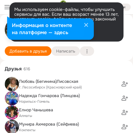
Войти
Мы используем cookie-файлы, чтобы улучшить
сервисы для вас. Если ваш возраст менее 13 лет,
настроить cookie-файлы должен ваш законный
Сергей и Людмила Васильевы
представитель.
Больше информации
Информация о контенте
Разрешить все
Настроить
на платформе — здесь
Meiningen
17 августа (55 лет)
Преображенская школа
Подробнее
Добавить в друзья
Написать
Друзья
616
Любовь (Бегинина)Лисовская
г. Лесосибирск (Красноярский край)
Надежда Гончарова (Линцова)
Норильск-Гомель
Елнор Чанышева
Алматы
Мунира Ахмерова (Сейфиева)
Кокпекты