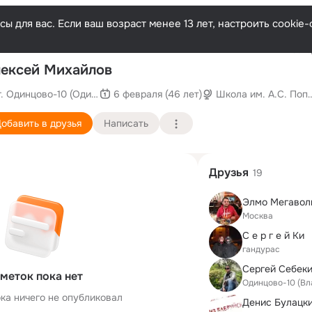
ы для вас. Если ваш возраст менее 13 лет, настроить cooki
Послед
ексей Михайлов
г. Одинцово-10 (Одинцовский район)
6 февраля (46 лет)
Школа им. А.С. Поп
обавить в друзья
Написать
Друзья
19
Элмо Мегавол
Москва
С е р г е й Ки
гандурас
Сергей Себек
меток пока нет
Одинцово-10 (Вл
ка ничего не опубликовал
Денис Булацк