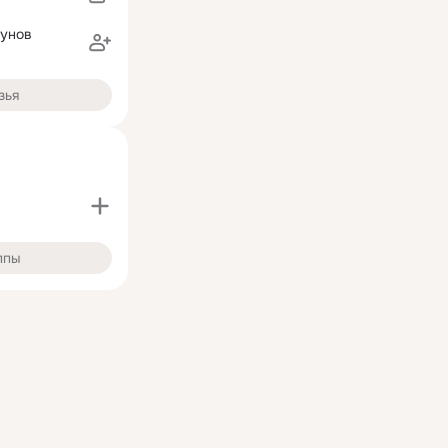
унов
зья
ппы