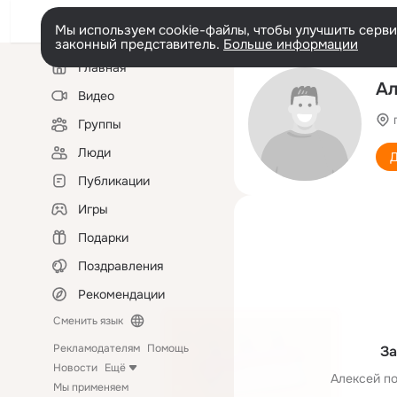
Мы используем cookie-файлы, чтобы улучшить сервис
законный представитель.
Больше информации
Левая
Главная
колонка
Ал
Видео
Группы
Люди
Д
Публикации
Игры
Подарки
Поздравления
Рекомендации
Сменить язык
Рекламодателям
Помощь
За
Новости
Ещё
Алексей по
Мы применяем