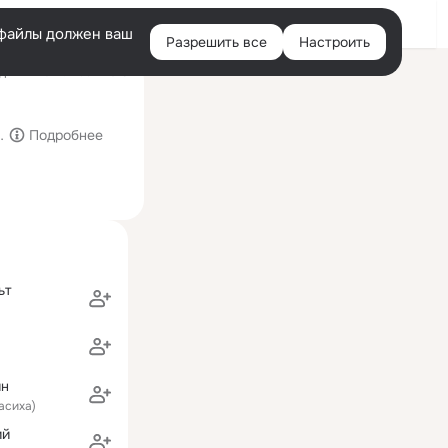
Войти
e-файлы должен ваш
Разрешить все
Настроить
Правая
ний визит: 7 сен 2015
колонка
ова
Подробнее
ьт
ин
асиха)
ий