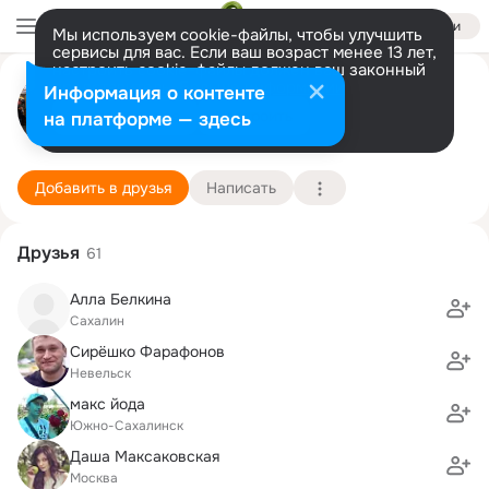
Войти
Мы используем cookie-файлы, чтобы улучшить
сервисы для вас. Если ваш возраст менее 13 лет,
настроить cookie-файлы должен ваш законный
Алексей Михайлов
представитель.
Больше информации
Информация о контенте
Разрешить все
Настроить
на платформе — здесь
Южно-Сахалинск
1 сентября (40 лет)
1 школа
Подробнее
Добавить в друзья
Написать
Друзья
61
Алла Белкина
Сахалин
Сирёшко Фарафонов
Невельск
макс йода
Южно-Сахалинск
Даша Максаковская
Москва