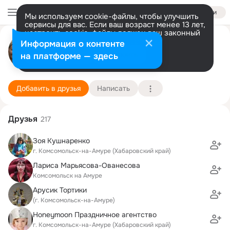
Войти
Мы используем cookie-файлы, чтобы улучшить
сервисы для вас. Если ваш возраст менее 13 лет,
настроить cookie-файлы должен ваш законный
Елена Дьяченко
представитель.
Больше информации
Информация о контенте
Разрешить все
Настроить
на платформе — здесь
Комсомольск-на-Амуре
8 марта (46 лет)
6 школа
Подробнее
Добавить в друзья
Написать
Друзья
217
Зоя Кушнаренко
г. Комсомольск-на-Амуре (Хабаровский край)
Лариса Марьясова-Ованесова
Комсомольск на Амуре
Арусик Тортики
(г. Комсомольск-на-Амуре)
Honeymoon Праздничное агентство
г. Комсомольск-на-Амуре (Хабаровский край)