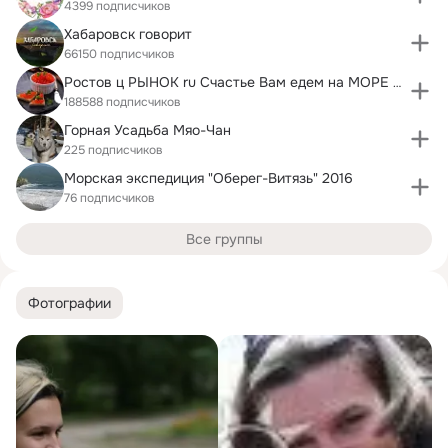
4399 подписчиков
Хабаровск говорит
66150 подписчиков
Ростов ц РЫНОК ru Счастье Вам едем на МОРЕ ВашеTV.
188588 подписчиков
Горная Усадьба Мяо-Чан
225 подписчиков
Морская экспедиция "Оберег-Витязь" 2016
76 подписчиков
Все группы
Фотографии