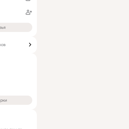
зья
ков
арки