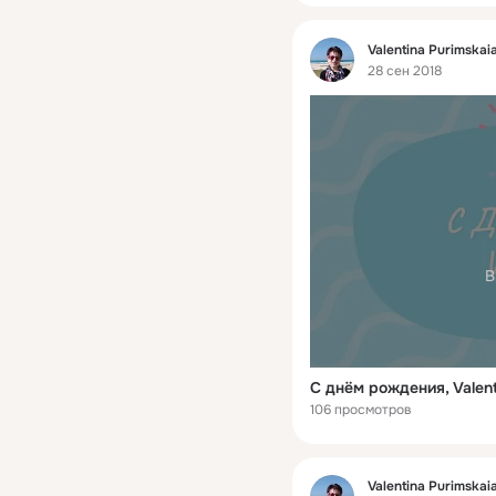
Фид
Valentina Purimskai
28 сен 2018
В
С днём рождения, Valent
106 просмотров
Фид
Valentina Purimskai