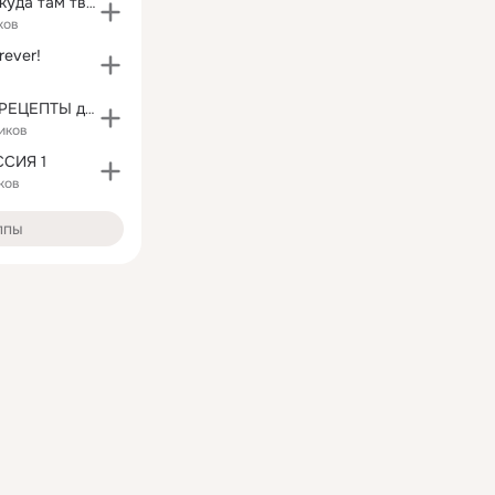
Сама не своя, куда там твоя
ков
rever!
ТУТ ВСЕ МОИ РЕЦЕПТЫ для МОИХ ЗАМЕЧАТЕЛЬНЫХ ДРУЗЕЙ
иков
ССИЯ 1
ков
ппы