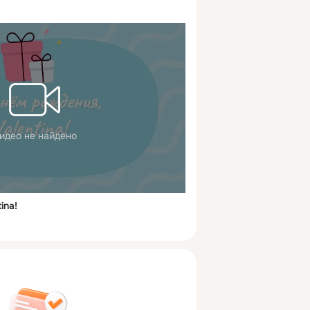
идео не найдено
ina!