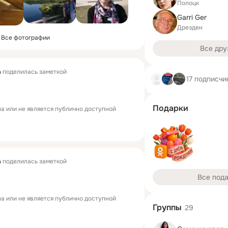
Полоцк
Garri Ger
Дрезден
Все фотографии
Все дру
a
поделилась заметкой
17 подписчи
Подарки
а или не является публично доступной
a
поделилась заметкой
Все под
а или не является публично доступной
Группы
29