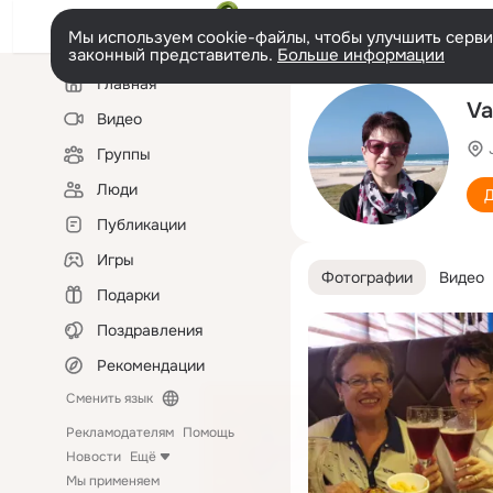
Мы используем cookie-файлы, чтобы улучшить сервис
законный представитель.
Больше информации
Левая
Главная
колонка
Va
Видео
Группы
Люди
Д
Публикации
Игры
Фотографии
Видео
Подарки
Поздравления
Рекомендации
Сменить язык
Рекламодателям
Помощь
Новости
Ещё
Мы применяем