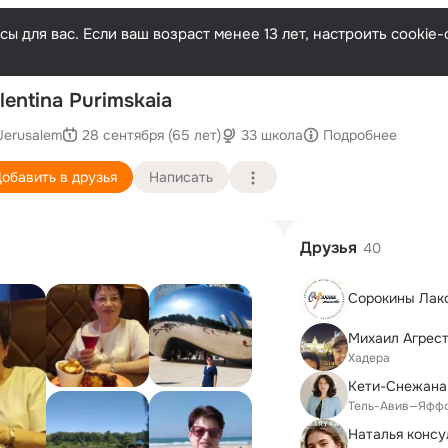
ы для вас. Если ваш возраст менее 13 лет, настроить cooki
По
lentina Purimskaia
Jerusalem
28 сентября (65 лет)
33 школа
Подробнее
обавить в друзья
Написать
Друзья
40
Сорокины Лак
Михаил Агрес
Хадера
Кети-Снежана
Тель-Авив—Яфф