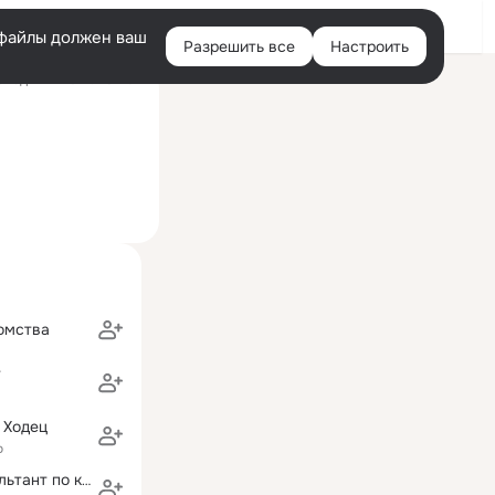
Войти
e-файлы должен ваш
Разрешить все
Настроить
Правая
следний визит: 26 июл
колонка
омства
т
 Ходец
о
Наталья консультант по красоте💄