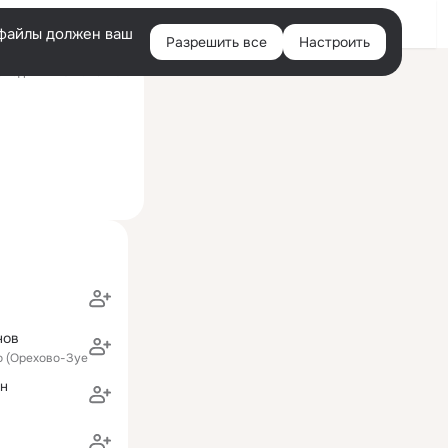
Войти
e-файлы должен ваш
Разрешить все
Настроить
Правая
следний визит: 29 июл
колонка
нов
о (Орехово-Зуевский район)
ин