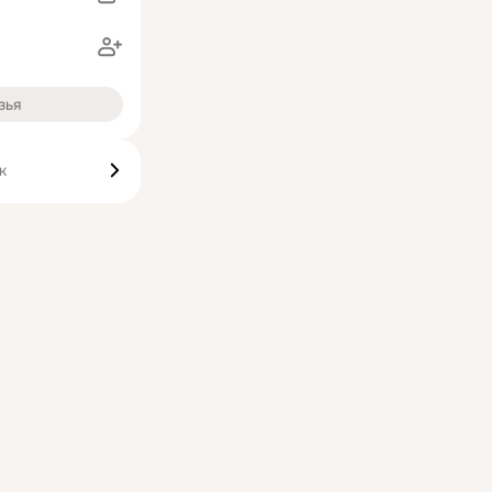
зья
к