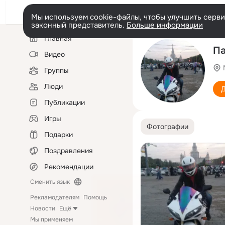
Мы используем cookie-файлы, чтобы улучшить сервис
законный представитель.
Больше информации
Левая
Главная
колонка
Па
Видео
Группы
Люди
Д
Публикации
Игры
Фотографии
Подарки
Поздравления
Рекомендации
Сменить язык
Рекламодателям
Помощь
Новости
Ещё
Мы применяем