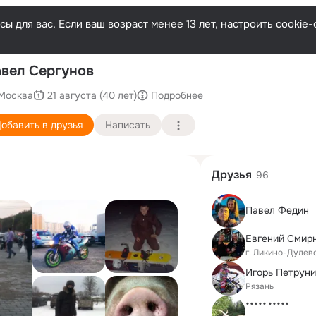
ы для вас. Если ваш возраст менее 13 лет, настроить cooki
По
вел Сергунов
Москва
21 августа (40 лет)
Подробнее
обавить в друзья
Написать
Друзья
96
Павел Федин
Евгений Смир
г. Ликино-Дулев
Игорь Петрун
Рязань
****** ******