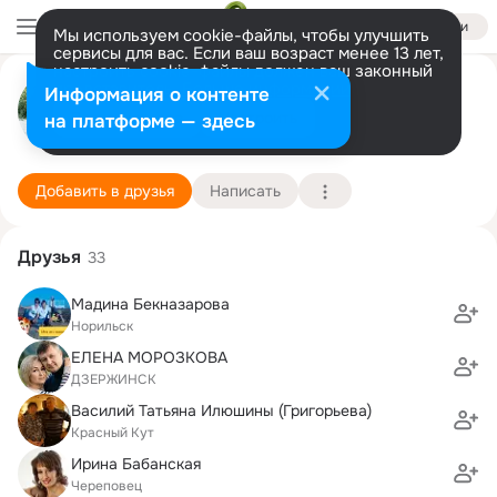
Войти
Мы используем cookie-файлы, чтобы улучшить
сервисы для вас. Если ваш возраст менее 13 лет,
настроить cookie-файлы должен ваш законный
Людмила Юдичева
представитель.
Больше информации
Информация о контенте
Разрешить все
Настроить
на платформе — здесь
Череповец
9 марта (46 лет)
ЧГУ, Череповецкий государственный универси
Подробнее
Добавить в друзья
Написать
Друзья
33
Мадина Бекназарова
Норильск
ЕЛЕНА МОРОЗКОВА
ДЗЕРЖИНСК
Василий Татьяна Илюшины (Григорьева)
Красный Кут
Ирина Бабанская
Череповец