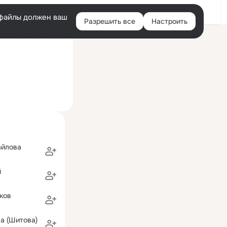
Войти
e-файлы должен ваш
Разрешить все
Настроить
Правая
ий визит: 13 июл 2025
колонка
 (с 4 кл.), с гимназическими классами (с 5 кл.))
айлова
й
ков
а (Шитова)