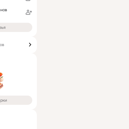
анов
зья
ков
арки