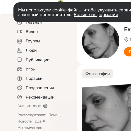
Мы используем cookie-файлы, чтобы улучшить сервис
законный представитель.
Больше информации
Левая
Главная
колонка
Ек
Видео
Группы
Люди
Д
Публикации
Игры
Фотографии
Подарки
Поздравления
Рекомендации
Сменить язык
Рекламодателям
Помощь
Новости
Ещё
Мы применяем