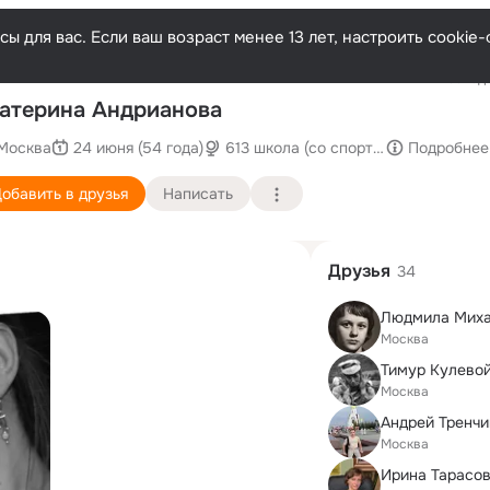
ы для вас. Если ваш возраст менее 13 лет, настроить cooki
Последн
атерина Андрианова
Москва
24 июня (54 года)
613 школа (со спортивными классами
Подробнее
обавить в друзья
Написать
Друзья
34
Людмила Мих
Москва
Тимур Кулево
Москва
Андрей Тренчи
Москва
Ирина Тарасов