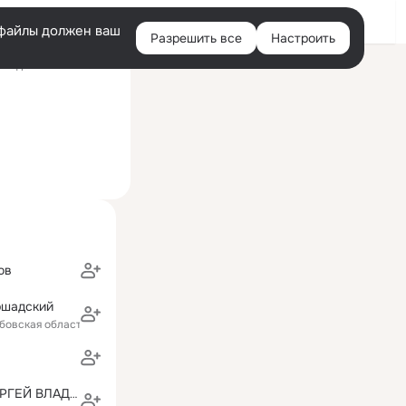
Войти
e-файлы должен ваш
Разрешить все
Настроить
Правая
следний визит: 26 июл
колонка
ов
ршадский
бовская область)
ЛАПТЕНОК СЕРГЕЙ ВЛАДИМИРОВИЧ