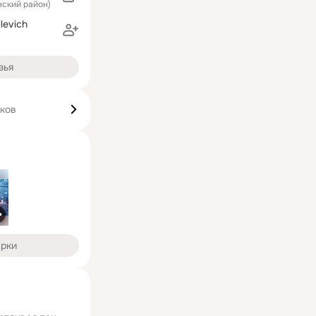
инский район)
levich
зья
иков
арки