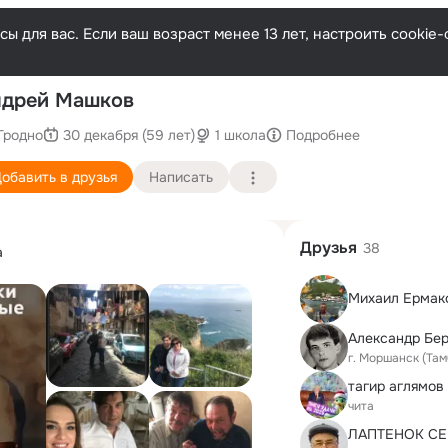
ы для вас. Если ваш возраст менее 13 лет, настроить cooki
По
ндрей Машков
Гродно
30 декабря (59 лет)
1 школа
Подробнее
обавить в друзья
Написать
Друзья
38
а
Михаил Ермак
Александр Бе
г. Моршанск (Там
тагир аглямов
чита