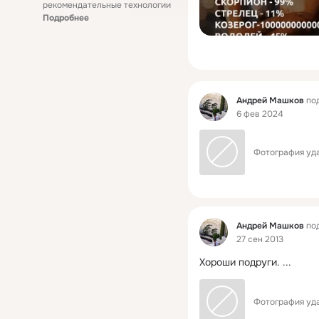
рекомендательные технологии
Подробнее
Фид
Андрей Машков
под
6 фев 2024
Фотография уда
Фид
Андрей Машков
под
27 сен 2013
Хороши подруги.
 ...
Фотография уда