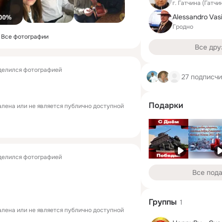
г. Гатчина (Гатч
Alessandro Vasi
Гродно
Все фотографии
Все дру
елился фотографией
27 подписч
Подарки
лена или не является публично доступной
елился фотографией
Все под
Группы
1
лена или не является публично доступной