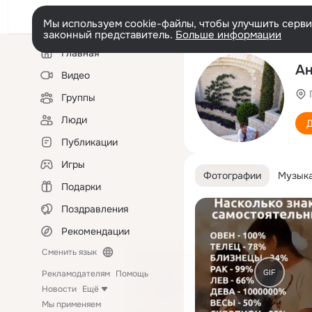
Мы используем cookie-файлы, чтобы улучшить сервис
законный представитель.
Больше информации
Левая
Главная
колонка
А
Видео
Группы
Люди
Д
Публикации
Игры
Фотографии
Музык
Подарки
Поздравления
Рекомендации
Сменить язык
GIF
Рекламодателям
Помощь
Новости
Ещё
Мы применяем