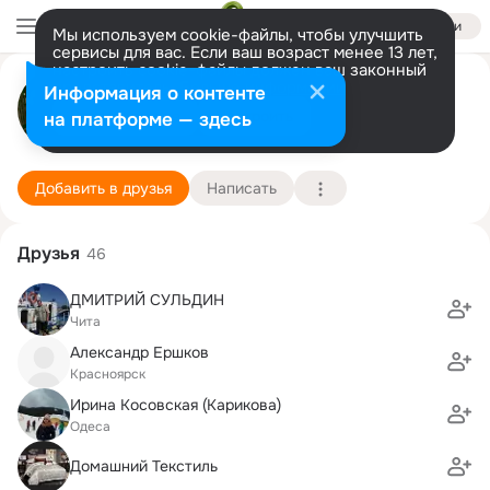
Войти
Мы используем cookie-файлы, чтобы улучшить
сервисы для вас. Если ваш возраст менее 13 лет,
настроить cookie-файлы должен ваш законный
Людмила Сокуренко (Лысова)
представитель.
Больше информации
Информация о контенте
Разрешить все
Настроить
на платформе — здесь
Одесса
27 февраля (66 лет)
93 школа
Подробнее
Добавить в друзья
Написать
Друзья
46
ДМИТРИЙ СУЛЬДИН
Чита
Александр Ершков
Красноярск
Ирина Косовская (Карикова)
Одеса
Домашний Текстиль