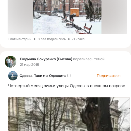
1 комментарий
8 раз поделились
71 класс
Фид
Людмила Сокуренко (Лысова)
поделилась темой
21 мар 2018
Подписаться
Одесса. Таки мы Одесситы !!!
Четвертый месяц зимы: улицы Одессы в снежном покрове
...