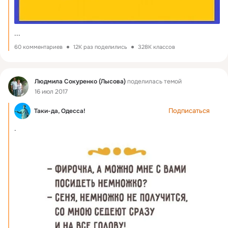
...
60 комментариев
12K раз поделились
328K классов
Фид
Людмила Сокуренко (Лысова)
поделилась темой
16 июл 2017
Подписаться
Таки-да, Одесса!
.