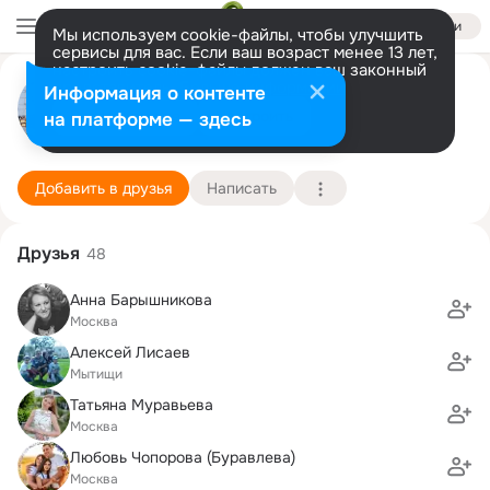
Войти
Мы используем cookie-файлы, чтобы улучшить
сервисы для вас. Если ваш возраст менее 13 лет,
настроить cookie-файлы должен ваш законный
Анастасия Алексеева
представитель.
Больше информации
Информация о контенте
Разрешить все
Настроить
на платформе — здесь
Москва
26 февраля (46 лет)
Гимназия "Эврика"
Подробнее
Добавить в друзья
Написать
Друзья
48
Анна Барышникова
Москва
Алексей Лисаев
Мытищи
Татьяна Муравьева
Москва
Любовь Чопорова (Буравлева)
Москва