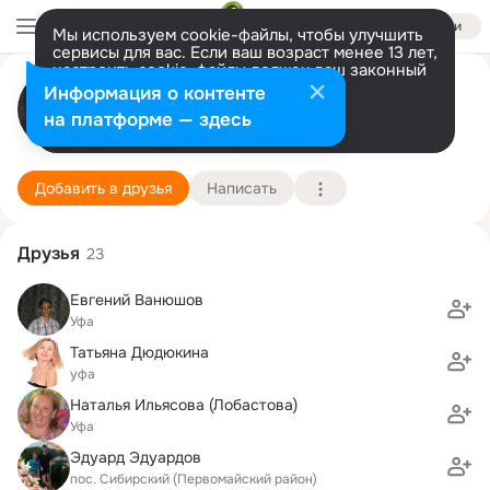
Войти
Мы используем cookie-файлы, чтобы улучшить
сервисы для вас. Если ваш возраст менее 13 лет,
настроить cookie-файлы должен ваш законный
Юлия Мангилева
представитель.
Больше информации
Информация о контенте
Разрешить все
Настроить
на платформе — здесь
Уфа
6 сентября (47 лет)
82 гимназия
Подробнее
Добавить в друзья
Написать
Друзья
23
Евгений Ванюшов
Уфа
Татьяна Дюдюкина
уфа
Наталья Ильясова (Лобастова)
Уфа
Эдуард Эдуардов
пос. Сибирский (Первомайский район)