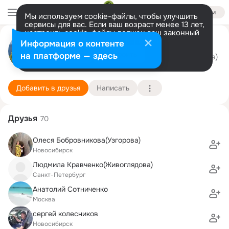
Войти
Мы используем cookie-файлы, чтобы улучшить
сервисы для вас. Если ваш возраст менее 13 лет,
настроить cookie-файлы должен ваш законный
Евгений Бабенко
представитель.
Больше информации
Информация о контенте
Разрешить все
Настроить
на платформе — здесь
г. Бронницы (Московская область)
31 декабря (54 года)
1 школа
Подробнее
Добавить в друзья
Написать
Друзья
70
Олеся Бобровникова(Узгорова)
Новосибирск
Людмила Кравченко(Живоглядова)
Санкт-Петербург
Анатолий Сотниченко
Москва
сергей колесников
Новосибирск