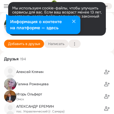
Войти
Мы используем cookie-файлы, чтобы улучшить
сервисы для вас. Если ваш возраст менее 13 лет,
настроить cookie-файлы должен ваш законный
Вячеслав Абкин
представитель.
Больше информации
Информация о контенте
Разрешить все
Настроить
на платформе — здесь
Эдмонтон
26 марта (65 лет)
103 школа
Подробнее
Добавить в друзья
Написать
Друзья
194
Алексей Клячин
Галина Роженцева
Игорь Ольферт
Омск
АЛЕКСАНДР ЕРЕМИН
пос. Управленческий (г. Самара)