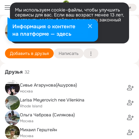
Войти
Мы используем cookie-файлы, чтобы улучшить
сервисы для вас. Если ваш возраст менее 13 лет,
настроить cookie-файлы должен ваш законный
Илья Копциовский
представитель.
Больше информации
Информация о контенте
Разрешить все
Настроить
на платформе — здесь
Boston
28 января (70 лет)
МИРЭА, Московский государственный техническ
Подробнее
Добавить в друзья
Написать
Друзья
32
Сивье Агарунова(Ашурова)
москва
Larisa Meyerovich nee Vilenkina
Rhode Island
Ольга Чаброва (Силякова)
Москва
Михаил Герштейн
Москва