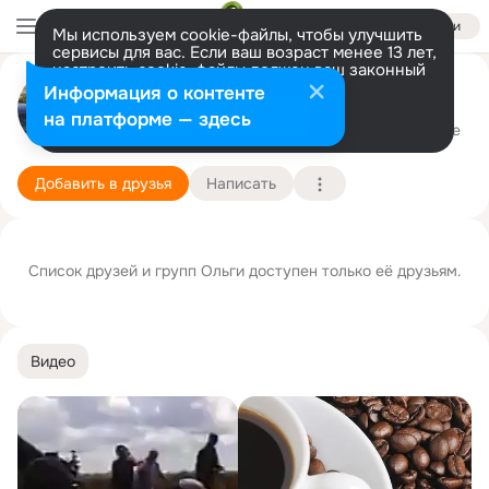
Войти
Мы используем cookie-файлы, чтобы улучшить
сервисы для вас. Если ваш возраст менее 13 лет,
настроить cookie-файлы должен ваш законный
представитель.
Больше информации
Ольга Хлыстун (Кочелорова)
Информация о контенте
Разрешить все
Настроить
на платформе — здесь
Edmonton
1 января (63 года)
Подробнее
Добавить в друзья
Написать
Список друзей и групп Ольги доступен только её друзьям.
Видео