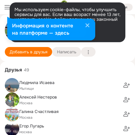
Войти
Мы используем cookie-файлы, чтобы улучшить
сервисы для вас. Если ваш возраст менее 13 лет,
настроить cookie-файлы должен ваш законный
Мария Хмелевская
представитель.
Больше информации
Информация о контенте
Разрешить все
Настроить
на платформе — здесь
Москва
9 октября (40 лет)
Географический факультет
Подробнее
Добавить в друзья
Написать
Друзья
49
Людмила Исаева
Мытищи
Алексей Нестеров
Москва
Галина Счастливая
Москва
Егор Лугарь
москва