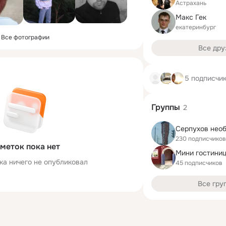
Астрахань
Mакс Гек
екатеринбург
Все фотографии
Все дру
5 подписчи
Группы
2
Серпухов нео
230 подписчиков
меток пока нет
ка ничего не опубликовал
45 подписчиков
Все гру