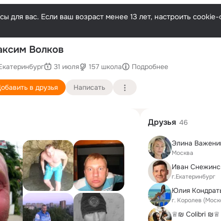
ы для вас. Если ваш возраст менее 13 лет, настроить cooki
По
ксим Волков
Екатеринбург
31 июля
157 школа
Подробнее
обавить в друзья
Написать
Друзья
46
Элина Важени
Москва
Иван Снежинс
г.Екатеринбург
Юлия Кондрат
г. Королев (Моск
♕₪ Colibri ₪♕