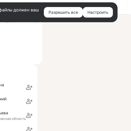
Войти
e-файлы должен ваш
Разрешить все
Настроить
Правая
следний визит: 27 апр
колонка
на
кий
ьева
овская область)