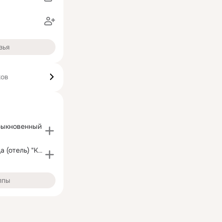
зья
ков
быкновенный
Мини гостиница (отель) "Комфорт", Екатеринбург
ппы