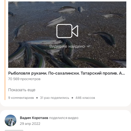
мойва к пиву хороша.
 ...
Видео не найдено
Рыболовля руками. По-сахалински. Татарский пролив. Апрель 2022 ✔ Sasha
70 569 просмотров
Показать еще
9 комментариев
31 раз поделились
446 классов
Фид
Вадим Коротаев
поделился видео
29 апр 2022