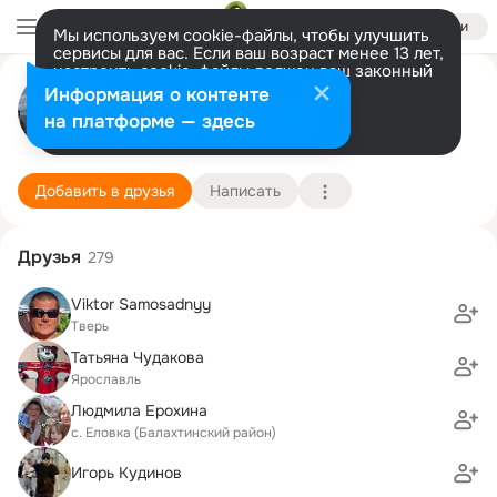
Войти
Мы используем cookie-файлы, чтобы улучшить
сервисы для вас. Если ваш возраст менее 13 лет,
настроить cookie-файлы должен ваш законный
Вадим Коротаев
представитель.
Больше информации
Информация о контенте
Разрешить все
Настроить
на платформе — здесь
Санкт-Петербург
16 января (57 лет)
45 школа
Подробнее
Добавить в друзья
Написать
Друзья
279
Viktor Samosadnyy
Тверь
Татьяна Чудакова
Ярославль
Людмила Ерохина
с. Еловка (Балахтинский район)
Игорь Кудинов