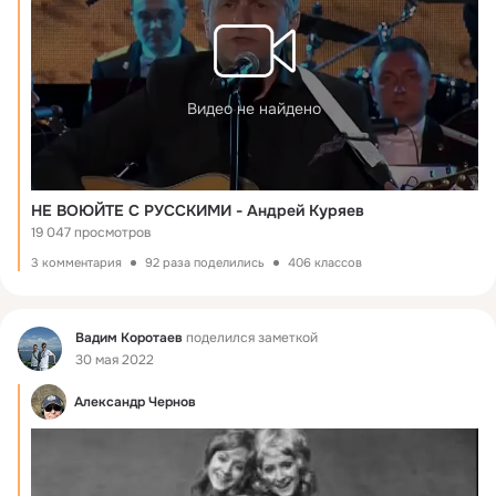
Видео не найдено
НЕ ВОЮЙТЕ С РУССКИМИ - Андрей Куряев
19 047 просмотров
3 комментария
92 раза поделились
406 классов
Фид
Вадим Коротаев
поделился заметкой
30 мая 2022
Александр Чернов