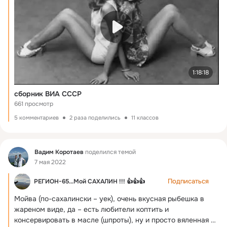
1:18:18
сборник ВИА СССР
661 просмотр
5 комментариев
2 раза поделились
11 классов
Фид
Вадим Коротаев
поделился темой
7 мая 2022
Подписаться
РЕГИОН-65...Мой САХАЛИН !!! 👍👍👍
Мойва (по-сахалински – уек), очень вкусная рыбешка в 
жареном виде, да – есть любители коптить и 
консервировать в масле (шпроты), ну и просто вяленная 