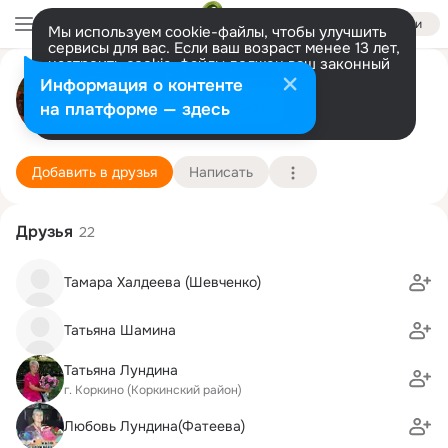
Войти
Мы используем cookie-файлы, чтобы улучшить
сервисы для вас. Если ваш возраст менее 13 лет,
настроить cookie-файлы должен ваш законный
Людмила Пучкова (Богачева)
представитель.
Больше информации
Информация о контенте
Разрешить все
Настроить
на платформе — здесь
ПЕРМЬ
3 августа (76 лет)
6 школа
Подробнее
Добавить в друзья
Написать
Друзья
22
Тамара Халдеева (Шевченко)
Татьяна Шамина
Татьяна Лундина
г. Коркино (Коркинский район)
Любовь Лундина(Фатеева)