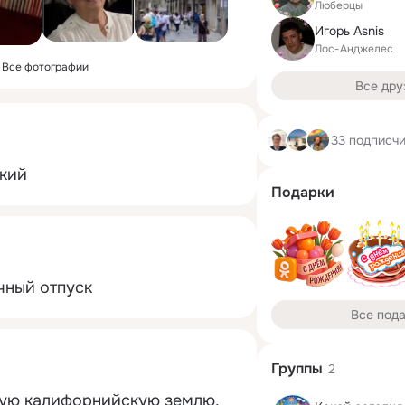
Люберцы
Игорь Asnis
Лос-Анджелес
Все фотографии
Все дру
33 подписч
кий
Подарки
чный отпуск
Все под
Группы
2
ную калифорнийскую землю.