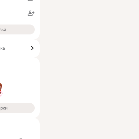
зья
ика
арки