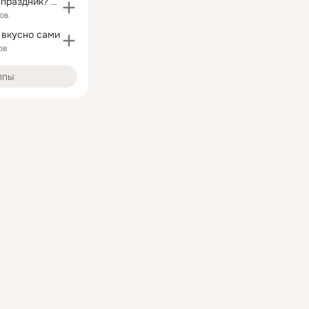
Какой сегодня праздник? Открытки и поздравления
ов
 вкусно сами
ов
ппы