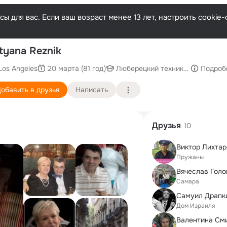
ы для вас. Если ваш возраст менее 13 лет, настроить cooki
П
tyana Reznik
Los Angeles
20 марта (81 год)
Люберецкий техникум сельскох
Подроб
обавить в друзья
Написать
Друзья
10
Виктор Лихтар
Пружаны
Вячеслав Голо
Самара
Самуил Драпк
Дом Израиля