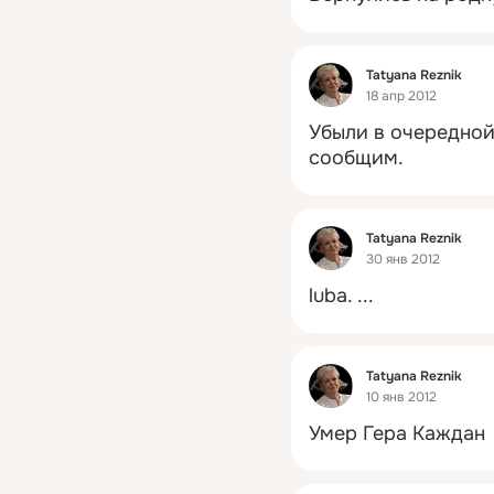
Фид
Tatyana Reznik
18 апр 2012
Убыли в очередной
сообщим.
Фид
Tatyana Reznik
30 янв 2012
luba.
 ...
Фид
Tatyana Reznik
10 янв 2012
Умер Гера Каждан