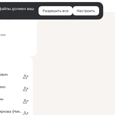
Войти
e-файлы должен ваш
Разрешить все
Настроить
Правая
оследний визит: 3 авг
колонка
озяйственного машиностроения
нее
ович
вко
ин
Валентина Смирнова (Николаева)