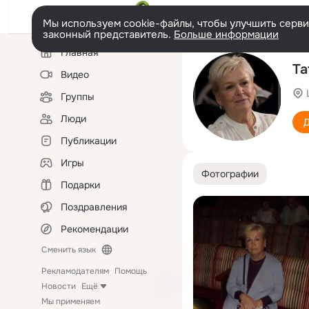
Мы используем cookie-файлы, чтобы улучшить сервис
законный представитель.
Больше информации
Левая
Главная
колонка
Ta
Видео
Группы
Люди
Д
Публикации
Игры
Фотографии
Подарки
Поздравления
Рекомендации
Сменить язык
Рекламодателям
Помощь
Новости
Ещё
Мы применяем