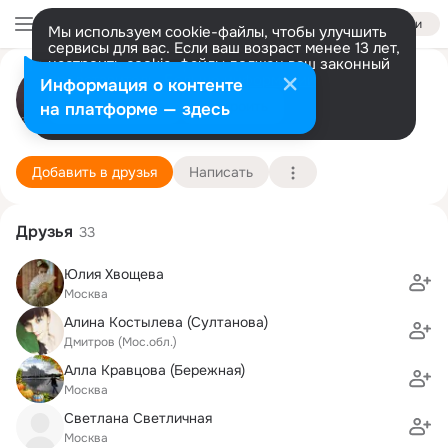
Войти
Мы используем cookie-файлы, чтобы улучшить
сервисы для вас. Если ваш возраст менее 13 лет,
настроить cookie-файлы должен ваш законный
Ирина Пуковская
представитель.
Больше информации
Информация о контенте
Разрешить все
Настроить
на платформе — здесь
Москва
21 мая (44 года)
1536 лицей (гуманитарное направление)
Подробнее
Добавить в друзья
Написать
Друзья
33
Юлия Хвощева
Москва
Алина Костылева (Султанова)
Дмитров (Мос.обл.)
Алла Кравцова (Бережная)
Москва
Светлана Светличная
Москва