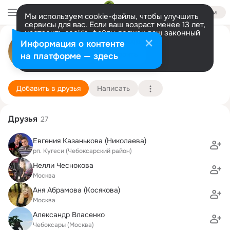
Войти
Мы используем cookie-файлы, чтобы улучшить
сервисы для вас. Если ваш возраст менее 13 лет,
настроить cookie-файлы должен ваш законный
Александр Пикселькин
представитель.
Больше информации
Информация о контенте
Разрешить все
Настроить
на платформе — здесь
Москва
21 июня (39 лет)
6 гимназия
Подробнее
Добавить в друзья
Написать
Друзья
27
Евгения Казанькова (Николаева)
рп. Кугеси (Чебоксарский район)
Нелли Чеснокова
Москва
Аня Абрамова (Косякова)
Москва
Александр Власенко
Чебоксары (Москва)