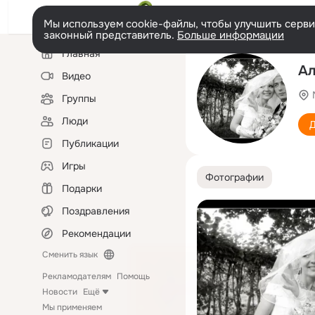
Мы используем cookie-файлы, чтобы улучшить сервис
законный представитель.
Больше информации
Левая
Главная
колонка
Ал
Видео
Группы
Люди
Д
Публикации
Игры
Фотографии
Подарки
Поздравления
Рекомендации
Сменить язык
Рекламодателям
Помощь
Новости
Ещё
Мы применяем