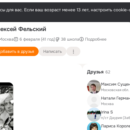
ы для вас. Если ваш возраст менее 13 лет, настроить cooki
Послед
ексей Фельский
Москва
6 февраля (41 год)
38 школа
Подробнее
обавить в друзья
Написать
Друзья
62
Максим Суще
Московская обл.
Натали Герма
Москва
Irina S
п/ст Даурия (За
Лариса Корол