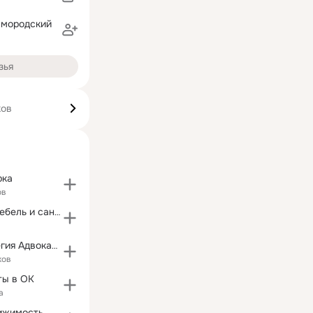
амородский
зья
ков
рка
ов
Итальянская мебель и сантехника в студии Триумф
Военная Коллегия Адвокатов
ков
ты в ОК
а
ижимость