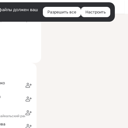
Войти
e-файлы должен ваш
Разрешить все
Настроить
Правая
ний визит: 11 апр 2012
колонка
нко
н
байкальский район)
ева