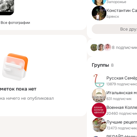
Запорожье
Константин С
Брянск
Все фотографии
Все дру
8 подписчи
Группы
8
Русская Семё
13879 подписчик
меток пока нет
ка ничего не опубликовал
631 подписчик
20460 подписчи
Лучшие рецеп
72473 подписчик
РЕЛАЙТ-Недв