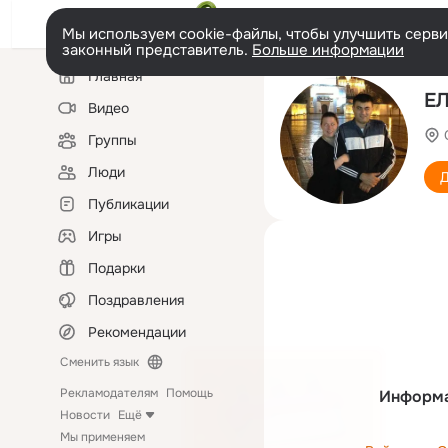
Мы используем cookie-файлы, чтобы улучшить сервис
законный представитель.
Больше информации
Левая
Главная
колонка
Е
Видео
Группы
Люди
Д
Публикации
Игры
Подарки
Поздравления
Рекомендации
Сменить язык
Рекламодателям
Помощь
Информа
Новости
Ещё
Мы применяем