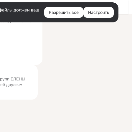
Войти
e-файлы должен ваш
Разрешить все
Настроить
Правая
оследний визит: 6 авг
колонка
 групп ЕЛЕНЫ
 её друзьям.