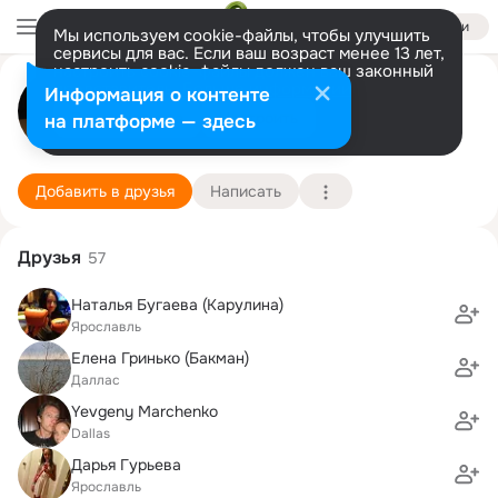
Войти
Мы используем cookie-файлы, чтобы улучшить
сервисы для вас. Если ваш возраст менее 13 лет,
настроить cookie-файлы должен ваш законный
evgeniy ivanov
представитель.
Больше информации
Информация о контенте
Разрешить все
Настроить
на платформе — здесь
yarik
30 января (62 года)
12 школа
Подробнее
Добавить в друзья
Написать
Друзья
57
Наталья Бугаева (Карулина)
Ярославль
Елена Гринько (Бакман)
Даллас
Yevgeny Marchenko
Dallas
Дарья Гурьева
Ярославль