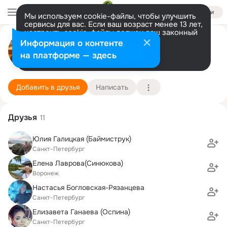
Войти
Мы используем cookie-файлы, чтобы улучшить
сервисы для вас. Если ваш возраст менее 13 лет,
настроить cookie-файлы должен ваш законный
Валерия Чердынцева
представитель.
Больше информации
Информация о контенте
Разрешить все
Настроить
на платформе — здесь
Санкт-Петербург
12 апреля (52 года)
СПбГУГА, Санкт-Петербургский государственны
Подробнее
Добавить в друзья
Написать
Друзья
11
Юлия Галицкая (Баймиструк)
Санкт-Петербург
Елена Лаврова(Синюкова)
Воронеж
Настасья Богловская-Рязанцева
Санкт-Петербург
Елизавета Ганаева (Оспина)
Санкт-Петербург