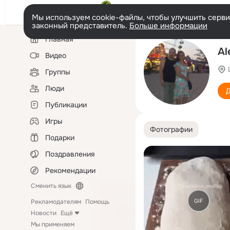
Мы используем cookie-файлы, чтобы улучшить сервис
законный представитель.
Больше информации
Левая
Главная
колонка
Al
Видео
Группы
Люди
Д
Публикации
Игры
Фотографии
Подарки
Поздравления
Рекомендации
Сменить язык
GIF
Рекламодателям
Помощь
Новости
Ещё
Мы применяем