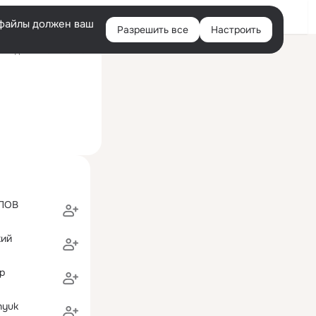
Войти
e-файлы должен ваш
Разрешить все
Настроить
Правая
следний визит: 18 июн
колонка
ПОВ
кий
р
nyuk