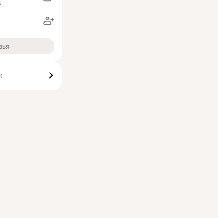
е
зья
к