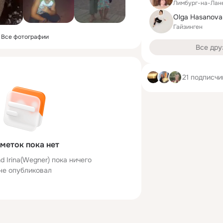
Лимбург-на-Лан
Olga Hasanova
Гайзинген
Все фотографии
Все дру
21 подписчи
меток пока нет
d Irina(Wegner) пока ничего
не опубликовал