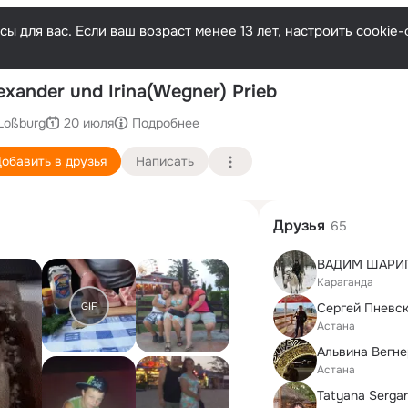
ы для вас. Если ваш возраст менее 13 лет, настроить cooki
По
exander und Irina(Wegner) Prieb
Loßburg
20 июля
Подробнее
обавить в друзья
Написать
Друзья
65
ВАДИМ ШАРИ
Караганда
GIF
Сергей Пневс
Астана
Альвина Вегне
Астана
Tatyana Serga