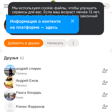
Войти
Мы используем cookie-файлы, чтобы улучшить
сервисы для вас. Если ваш возраст менее 13 лет,
настроить cookie-файлы должен ваш законный
Владислав Фаррахов
представитель.
Больше информации
Информация о контенте
Разрешить все
Настроить
на платформе — здесь
Салават, Респ. Башкортостан
16 июня (49 лет)
6 школа
Подробнее
Добавить в друзья
Написать
Друзья
52
андрей спирин
Тюмень
Андрей Ежов
Мехико
Раиса Бондарь
Киев
Роман Фаррахов