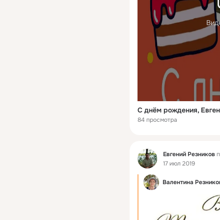
Вид
С днём рождения, Евген
84 просмотра
Фид
Евгений Резников
п
17 июл 2019
Валентина Резнико