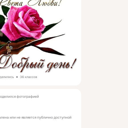
оделились
36 классов
оделился фотографией
лена или не является публично доступной