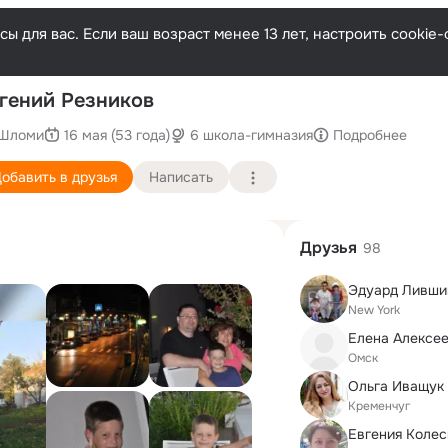
ы для вас. Если ваш возраст менее 13 лет, настроить cooki
По
гений Резников
Шломи
16 мая (53 года)
6 школа-гимназия
Подробнее
обавить в друзья
Написать
Друзья
98
Эдуард Ливши
New York
Елена Алексе
Омск
Oльга Иващук
Кременчуг
Евгения Колес