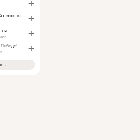
Дети & Детский психолог & Кременчуг
еты
иков
 Победе!
ов
ппы