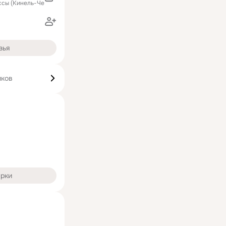
ссы (Кинель-Черкасский район)
зья
иков
арки