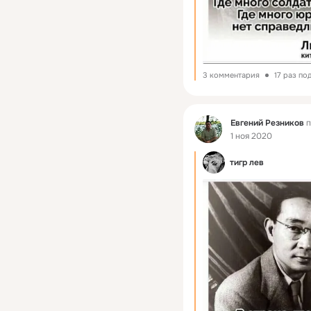
3 комментария
17 раз по
Фид
Евгений Резников
п
1 ноя 2020
тигр лев