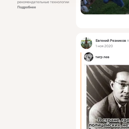
рекомендательные технологии
Подробнее
Фид
Евгений Резников
п
1 ноя 2020
тигр лев