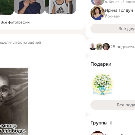
с. Кинель-Черка
Ирина Голдун
Йокнеам
Все фотографии
Все дру
оделился фотографией
28 подписч
Подарки
Все под
Группы
11