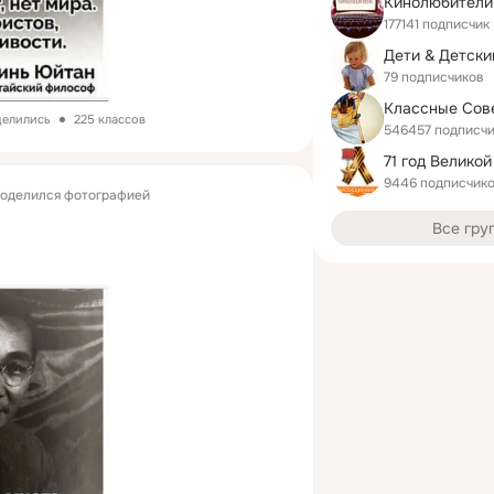
Кинолюбители
177141 подписчик
79 подписчиков
Классные Сов
делились
225 классов
546457 подписч
71 год Великой
9446 подписчик
оделился фотографией
Все гру