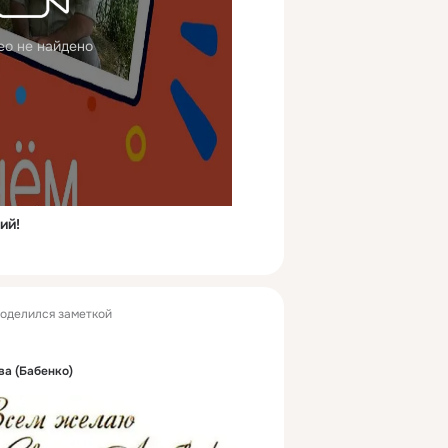
ео не найдено
ий!
оделился заметкой
ва (Бабенко)