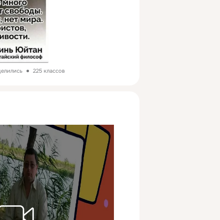
делились
225 классов