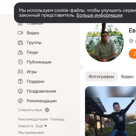
Мы используем cookie-файлы, чтобы улучшить сервис
законный представитель.
Больше информации
Левая
Главная
колонка
Ев
Видео
Группы
Люди
Д
Публикации
Игры
Фотографии
Видео
Подарки
Поздравления
Рекомендации
Сменить язык
Рекламодателям
Помощь
Новости
Ещё
Мы применяем