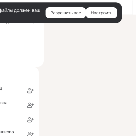
Войти
e-файлы должен ваш
Разрешить все
Настроить
Правая
следний визит: 19 фев
колонка
ц
евна
никова