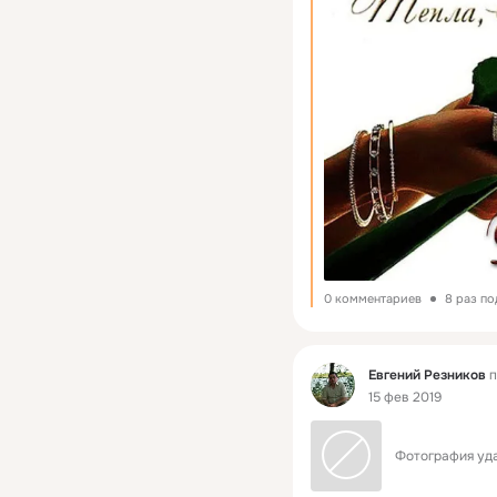
0 комментариев
8 раз п
Фид
Евгений Резников
п
15 фев 2019
Фотография уда