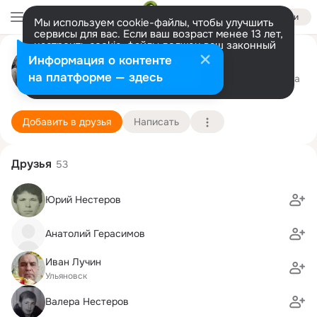
Войти
Мы используем cookie-файлы, чтобы улучшить
сервисы для вас. Если ваш возраст менее 13 лет,
настроить cookie-файлы должен ваш законный
Сергей Матвеев
представитель.
Больше информации
Информация о контенте
Разрешить все
Настроить
на платформе — здесь
Ульяновск
28 декабря (58 лет)
13 школа
Подробнее
Добавить в друзья
Написать
Друзья
53
Юрий Нестеров
Анатолий Герасимов
Иван Лучин
Ульяновск
Валера Нестеров