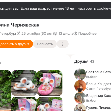
ы для вас. Если ваш возраст менее 13 лет, настроить cooki
Послед
ина Чернявская
Петербург
25 октября (60 лет)
13 школа
Подробнее
обавить в друзья
Написать
Друзья
43
а
Выборг
Санкт-Петербур
Владимир Кас
Выборг