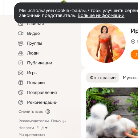
Мы используем cookie-файлы, чтобы улучшить сервис
законный представитель.
Больше информации
Левая
Главная
колонка
Ир
Видео
Группы
Люди
Д
Публикации
Игры
Фотографии
Музык
Подарки
Поздравления
Рекомендации
Сменить язык
Рекламодателям
Помощь
Новости
Ещё
Мы применяем