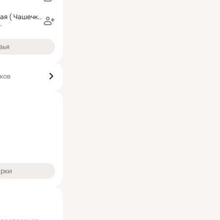
Галина Синеокая ( Чашечкина)
г
зья
ков
арки