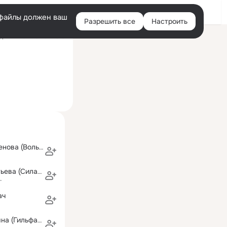
Войти
e-файлы должен ваш
Разрешить все
Настроить
Правая
ний визит: 8 ноя 2018
колонка
Светлана Семенова (Вольнова)
Елена Кондратьева (Силакова)
г
ач
Гузель Лисицына (Гильфанова)