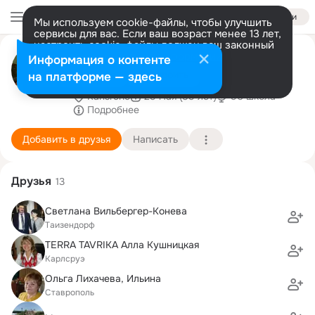
Войти
Мы используем cookie-файлы, чтобы улучшить
сервисы для вас. Если ваш возраст менее 13 лет,
настроить cookie-файлы должен ваш законный
Лариса Мусино-Штоль
представитель.
Больше информации
Информация о контенте
(Нагибина)
Разрешить все
Настроить
на платформе — здесь
Karlsruhe
29 мая (59 лет)
90 школа
Подробнее
Добавить в друзья
Написать
Друзья
13
Cветлана Вильбергер-Конева
Tаизендорф
TERRA TAVRIKA Алла Кушницкая
Карлсруэ
Ольга Лихачева, Ильина
Ставрополь
. .