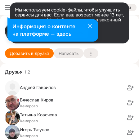
Войти
Мы используем cookie-файлы, чтобы улучшить
сервисы для вас. Если ваш возраст менее 13 лет,
настроить cookie-файлы должен ваш законный
Игорь Леонтьев
представитель.
Больше информации
Информация о контенте
Разрешить все
Настроить
на платформе — здесь
Кемерово
23 октября (57 лет)
Усть-Сертинская школа
Подробнее
Добавить в друзья
Написать
Друзья
112
Андрей Гаврилов
Вячеслав Киров
Кемерово
Татьяна Коасчева
Кемерово
Игорь Тягунов
Кемерово