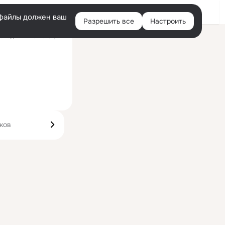
Войти
e-файлы должен ваш
Разрешить все
Настроить
Правая
следний визит: 15 фев
колонка
ков