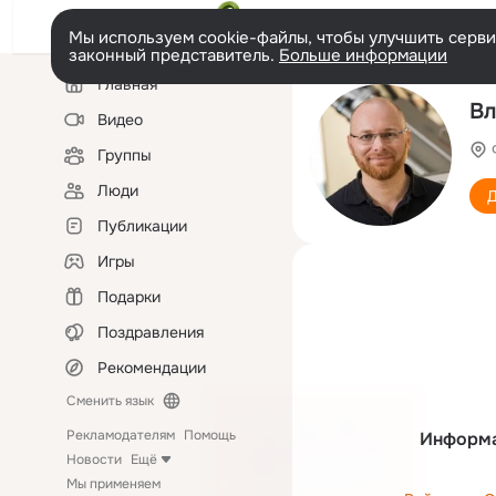
Мы используем cookie-файлы, чтобы улучшить сервис
законный представитель.
Больше информации
Левая
Главная
колонка
Вл
Видео
Группы
Люди
Д
Публикации
Игры
Подарки
Поздравления
Рекомендации
Сменить язык
Рекламодателям
Помощь
Информа
Новости
Ещё
Мы применяем