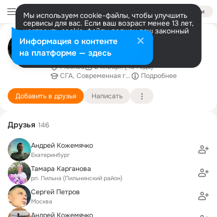
Войти
Мы используем cookie-файлы, чтобы улучшить
сервисы для вас. Если ваш возраст менее 13 лет,
настроить cookie-файлы должен ваш законный
Анастасия
представитель.
Больше информации
Информация о контенте
Филиппенкова(Соскина)
Разрешить все
Настроить
на платформе — здесь
Москва
2 января (43 года)
СГА, Современная гуманитарная академия (быв
Подробнее
Добавить в друзья
Написать
Друзья
146
Андрей Кожемячко
Екатеринбург
Тамара Карганова
рп. Пильна (Пильнинский район)
Сергей Петров
Москва
Андрей Кожемячко